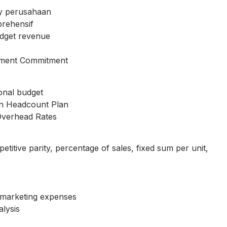
y perusahaan
rehensif
udget revenue
ment Commitment
nal budget
an Headcount Plan
verhead Rates
ive parity, percentage of sales, fixed sum per unit,
marketing expenses
lysis