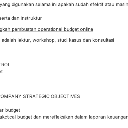
ng digunakan selama ini apakah sudah efektif atau masi
rta dan instruktur
ngkah pembuatan operational budget online
 adalah lektur, workshop, studi kasus dan konsultasi
TROL
et
 COMPANY STRATEGIC OBJECTIVES
ar budget
akctical budget dan merefleksikan dalam laporan keuanga