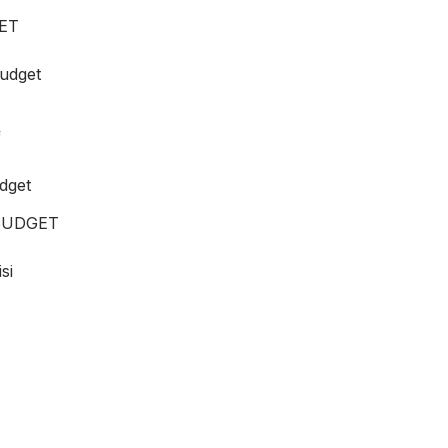
ET
udget
f
dget
BUDGET
si