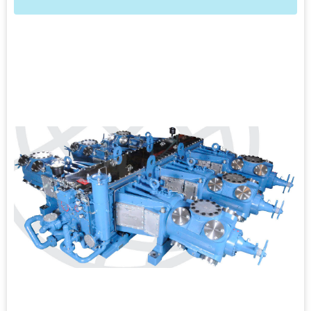
p
a
p
p
L
S
»
2
A
C
S
t
M
L