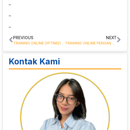
–
–
–
PREVIOUS
NEXT
TRAINING ONLINE OPTIMIZING BUDGETING WITH EXCEL SPREADSHEET
TRAINING ONLINE PENGANGGARAN DAN PENGENDALIAN BIAYA YANG EFEKTIF
Kontak Kami