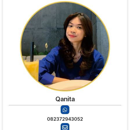
Qanita
082372943052