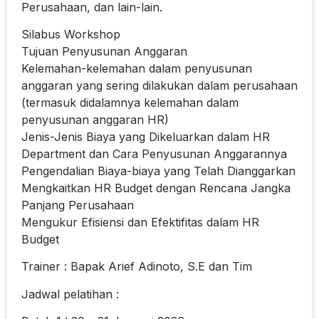
Perusahaan, dan lain-lain.
Silabus Workshop
Tujuan Penyusunan Anggaran
Kelemahan-kelemahan dalam penyusunan
anggaran yang sering dilakukan dalam perusahaan
(termasuk didalamnya kelemahan dalam
penyusunan anggaran HR)
Jenis-Jenis Biaya yang Dikeluarkan dalam HR
Department dan Cara Penyusunan Anggarannya
Pengendalian Biaya-biaya yang Telah Dianggarkan
Mengkaitkan HR Budget dengan Rencana Jangka
Panjang Perusahaan
Mengukur Efisiensi dan Efektifitas dalam HR
Budget
Trainer : Bapak Arief Adinoto, S.E dan Tim
Jadwal pelatihan :