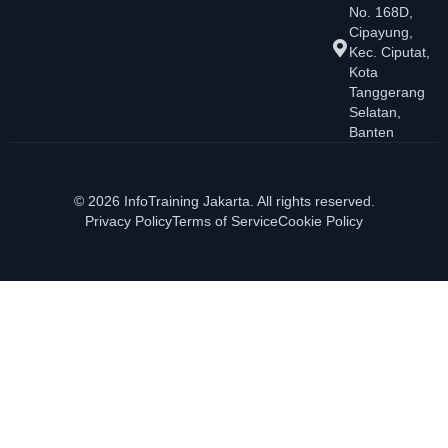
No. 168D,
Cipayung,
Kec. Ciputat,
Kota
Tanggerang
Selatan,
Banten
© 2026 InfoTraining Jakarta. All rights reserved.
Privacy Policy
Terms of Service
Cookie Policy