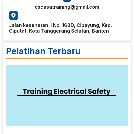
cscasatraining@gmail.com
Jalan kesehatan II No. 168D, Cipayung, Kec.
Ciputat, Kota Tanggerang Selatan, Banten
Pelatihan Terbaru
8
T
E
S
E
b
l
k
b