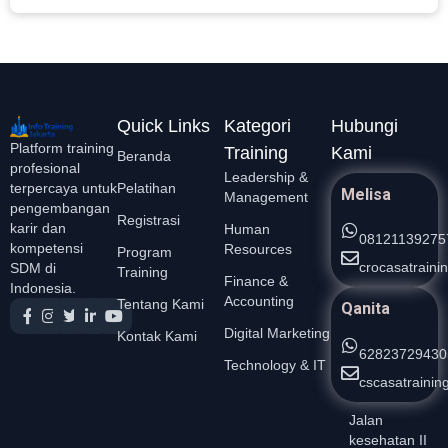
Quick Links
Kategori
Hubungi
Platform training
Training
Kami
Beranda
profesional
Leadership &
Pelatihan
terpercaya untuk
Melisa
Management
pengembangan
Registrasi
karir dan
Human
08121139275
kompetensi
Resources
Program
crocasatrain
SDM di
Training
Finance &
Indonesia.
Accounting
Tentang Kami
Qanita
Digital Marketing
Kontak Kami
62823729430
Technology & IT
cscasatraini
Jalan
kesehatan II