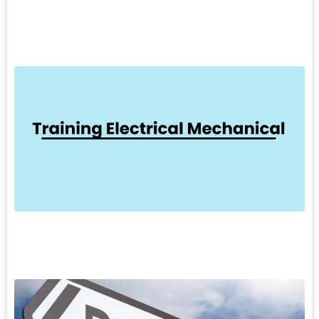
L
»
7
T
E
T
M
k
d
o
L