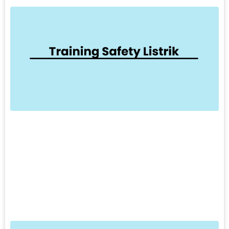
4
T
L
T
L
c
k
k
t
k
i
b
L
S
»