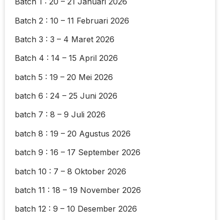
Batch 1 : 20 – 21 Januari 2026
Batch 2 : 10 – 11 Februari 2026
Batch 3 : 3 – 4 Maret 2026
Batch 4 : 14 – 15 April 2026
batch 5 : 19 – 20 Mei 2026
batch 6 : 24 – 25 Juni 2026
batch 7 : 8 – 9 Juli 2026
batch 8 : 19 – 20 Agustus 2026
batch 9 : 16 – 17 September 2026
batch 10 : 7 – 8 Oktober 2026
batch 11 : 18 – 19 November 2026
batch 12 : 9 – 10 Desember 2026