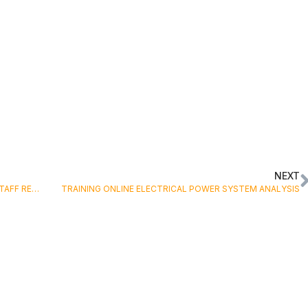
NEXT
TRAINING ONLINE EFFECTIVE JOB INTERVIEW FOR STAFF RECRUITING OR CAREER PATH
TRAINING ONLINE ELECTRICAL POWER SYSTEM ANALYSIS