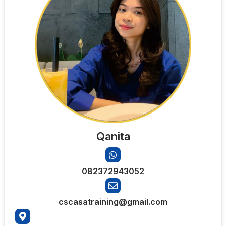
Qanita
082372943052
cscasatraining@gmail.com