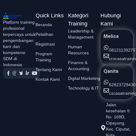
Quick Links
Kategori
Hubungi
Platform training
Training
Kami
Beranda
profesional
Leadership &
Pelatihan
terpercaya untuk
Melisa
Management
pengembangan
Registrasi
karir dan
Human
08121139275
kompetensi
Resources
Program
crocasatrain
SDM di
Training
Finance &
Indonesia.
Accounting
Tentang Kami
Qanita
Digital Marketing
Kontak Kami
62823729430
Technology & IT
cscasatraini
Jalan
kesehatan II
No. 168D,
Cipayung,
Kec. Ciputat,
Kota