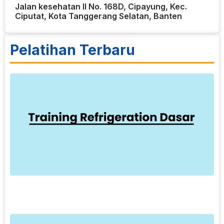
Jalan kesehatan II No. 168D, Cipayung, Kec.
Ciputat, Kota Tanggerang Selatan, Banten
Pelatihan Terbaru
6
T
R
T
D
p
k
p
L