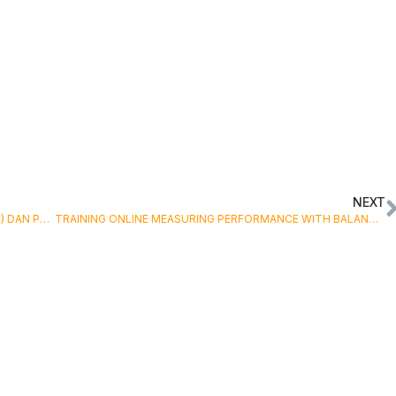
NEXT
TRAINING ONLINE MEMAHAMI FRAUD (KECURANGAN) DAN PENYELESAIAN SENGKETA DALAM PENGELOLAAN KEUANGAN RUMAH SAKIT
TRAINING ONLINE MEASURING PERFORMANCE WITH BALANCED SCORECARD