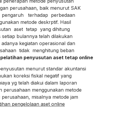
i penerapan metode penyusutan
an perusahaan, baik menurut SAK
engaruh terhadap perbedaan
unakan metode deskrptif. Hasil
an aset tetap yang dihitung
etiap bulannya telah dilakukan
adanya kegiatan operasional dan
ahaan tidak menghitung beban
.
pelatihan penyusutan aset tetap online
yusutan menurut standar akuntansi
n koreksi fiskal negatif yang
 yg telah diakui dalam laporan
an perusahaan menggunakan metode
perusahaan, misalnya metode jam
tihan pengelolaan aset online