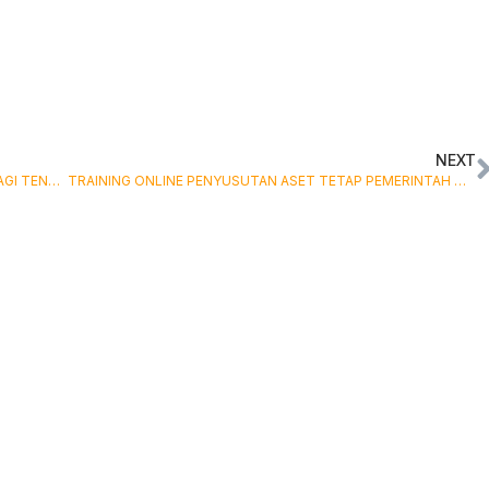
NEXT
TRAINING ONLINE PERAN STRATEGIS PENDIDIKAN BAGI TENAGA PENYULUH DALAM PEMBANGUNAN KESEHATAN
TRAINING ONLINE PENYUSUTAN ASET TETAP PEMERINTAH DAN PERMASALAHANNYA