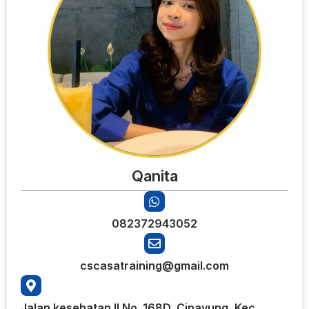
Qanita
082372943052
cscasatraining@gmail.com
Jalan kesehatan II No. 168D, Cipayung, Kec.