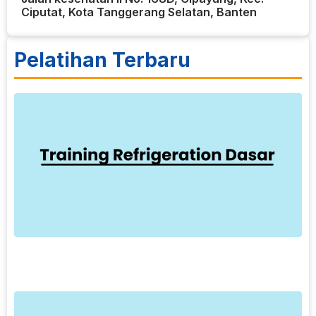
Ciputat, Kota Tanggerang Selatan, Banten
Pelatihan Terbaru
6
T
R
T
D
p
k
p
L