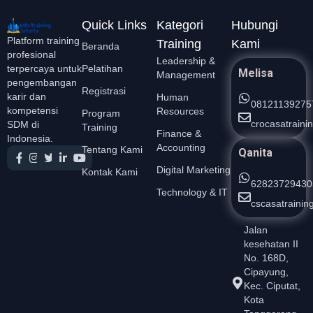
Quick Links
Kategori
Hubungi
Platform training
Training
Kami
Beranda
profesional
Leadership &
Pelatihan
terpercaya untuk
Melisa
Management
pengembangan
Registrasi
karir dan
Human
08121139275
kompetensi
Resources
Program
crocasatrain
SDM di
Training
Finance &
Indonesia.
Accounting
Tentang Kami
Qanita
Digital Marketing
Kontak Kami
62823729430
Technology & IT
cscasatraini
Jalan
kesehatan II
No. 168D,
Cipayung,
Kec. Ciputat,
Kota