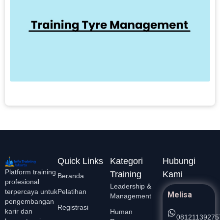
1
T
M
T
b
b
e
L
Quick Links
Kategori
Hubungi
Platform training
Training
Kami
Beranda
profesional
Leadership &
Pelatihan
terpercaya untuk
Melisa
Management
pengembangan
Registrasi
karir dan
Human
08121139275