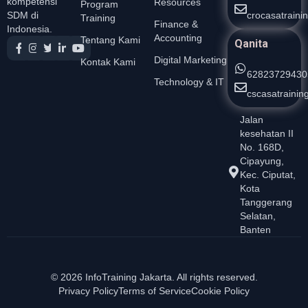
kompetensi
Resources
Program
crocasatrain
SDM di
Training
Finance &
Indonesia.
Accounting
Tentang Kami
Qanita
Digital Marketing
Kontak Kami
62823729430
Technology & IT
cscasatraini
Jalan
kesehatan II
No. 168D,
Cipayung,
Kec. Ciputat,
Kota
Tanggerang
Selatan,
Banten
© 2026 InfoTraining Jakarta. All rights reserved.
Privacy Policy
Terms of Service
Cookie Policy