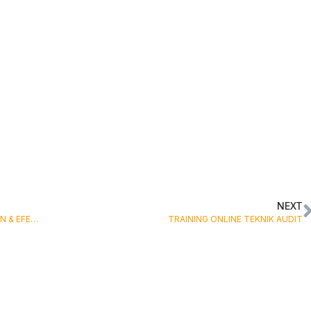
NEXT
TRAINING ONLINE TEKNIK AUDIT ATAS PENGELOLAAN & EFEKTIVITAS BADAN LAYANAN UMUM
TRAINING ONLINE TEKNIK AUDIT