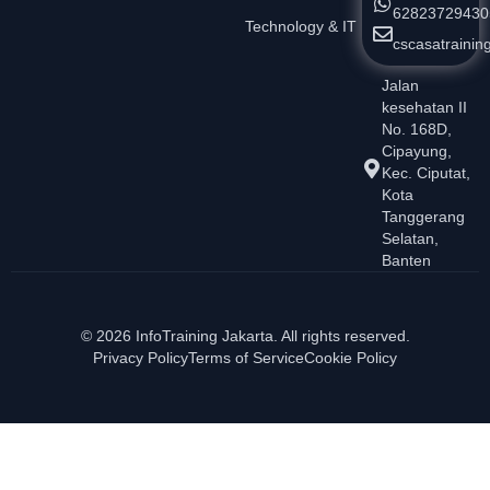
62823729430
Technology & IT
cscasatraini
Jalan
kesehatan II
No. 168D,
Cipayung,
Kec. Ciputat,
Kota
Tanggerang
Selatan,
Banten
© 2026 InfoTraining Jakarta. All rights reserved.
Privacy Policy
Terms of Service
Cookie Policy