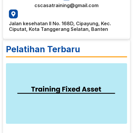
cscasatraining@gmail.com
Jalan kesehatan II No. 168D, Cipayung, Kec.
Ciputat, Kota Tanggerang Selatan, Banten
Pelatihan Terbaru
9
T
F
T
A
t
a
p
k