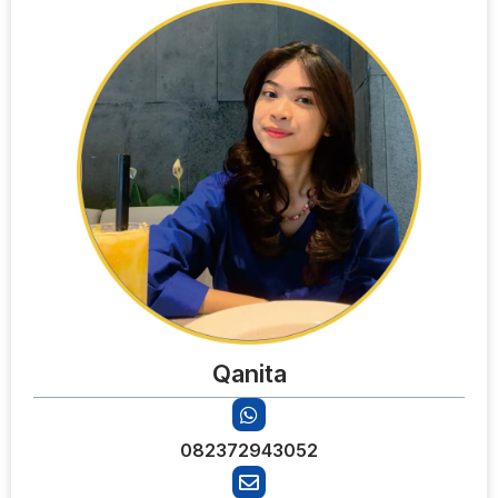
Qanita
082372943052