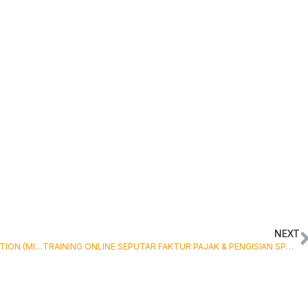
NEXT
TRAINING ONLINE INSTRUMENTATION AND CALIBRATION (MIGAS)
TRAINING ONLINE SEPUTAR FAKTUR PAJAK & PENGISIAN SPT MASA PPN