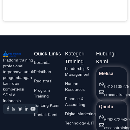
L
S
Quick Links
Kategori
Hubungi
Platform training
Training
Kami
Beranda
profesional
Leadership &
Pelatihan
terpercaya untuk
Melisa
Management
pengembangan
Registrasi
karir dan
Human
08121139275
kompetensi
Resources
Program
crocasatrain
SDM di
Training
Finance &
Indonesia.
Accounting
Tentang Kami
Qanita
Digital Marketing
Kontak Kami
62823729430
Technology & IT
cscasatraini