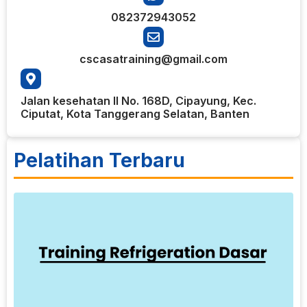
082372943052
cscasatraining@gmail.com
Jalan kesehatan II No. 168D, Cipayung, Kec.
Ciputat, Kota Tanggerang Selatan, Banten
Pelatihan Terbaru
6
T
R
T
D