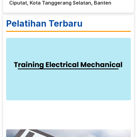
Ciputat, Kota Tanggerang Selatan, Banten
Pelatihan Terbaru
7
T
E
T
M
k
d
o
L