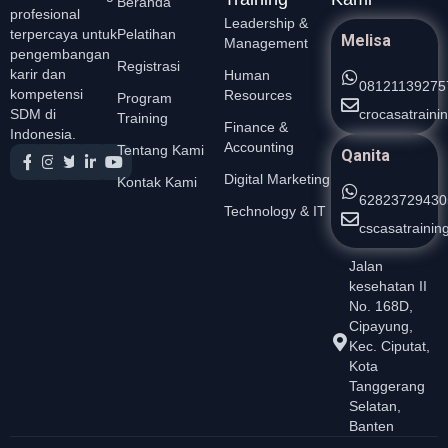
Beranda
profesional
Leadership &
Pelatihan
terpercaya untuk
Melisa
Management
pengembangan
Registrasi
karir dan
Human
08121139275
kompetensi
Resources
Program
crocasatrain
SDM di
Training
Finance &
Indonesia.
Accounting
Tentang Kami
Qanita
Digital Marketing
Kontak Kami
62823729430
Technology & IT
cscasatraini
Jalan
kesehatan II
No. 168D,
Cipayung,
Kec. Ciputat,
Kota
Tanggerang
Selatan,
Banten