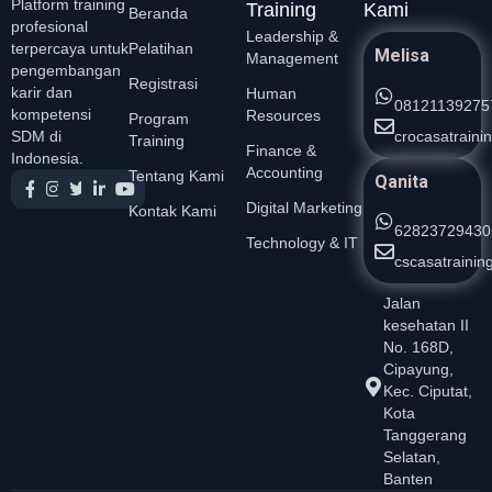
Platform training
Training
Kami
Beranda
profesional
Leadership &
Pelatihan
terpercaya untuk
Melisa
Management
pengembangan
Registrasi
karir dan
Human
08121139275
kompetensi
Resources
Program
crocasatrain
SDM di
Training
Finance &
Indonesia.
Accounting
Tentang Kami
Qanita
Digital Marketing
Kontak Kami
62823729430
Technology & IT
cscasatraini
Jalan
kesehatan II
No. 168D,
Cipayung,
Kec. Ciputat,
Kota
Tanggerang
Selatan,
Banten