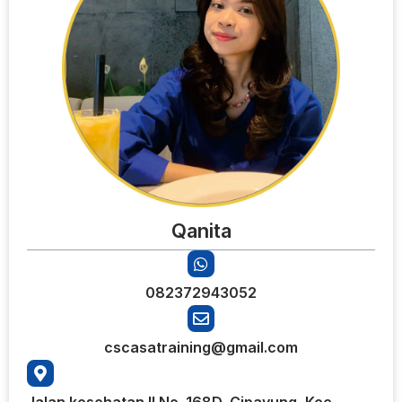
Qanita
082372943052
cscasatraining@gmail.com