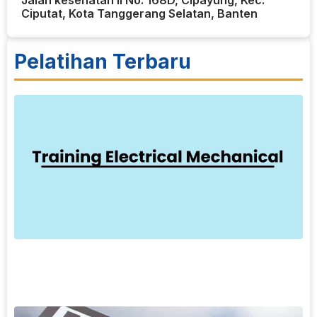
Jalan kesehatan II No. 168D, Cipayung, Kec.
Ciputat, Kota Tanggerang Selatan, Banten
Pelatihan Terbaru
7
T
E
T
M
k
d
o
L