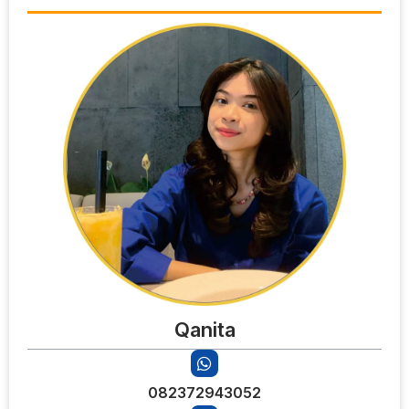
Qanita
082372943052