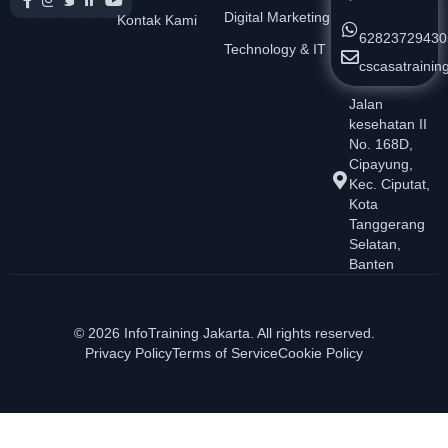
Digital Marketing
Kontak Kami
62823729430
Technology & IT
cscasatraini
Jalan
kesehatan II
No. 168D,
Cipayung,
Kec. Ciputat,
Kota
Tanggerang
Selatan,
Banten
© 2026 InfoTraining Jakarta. All rights reserved.
Privacy Policy
Terms of Service
Cookie Policy