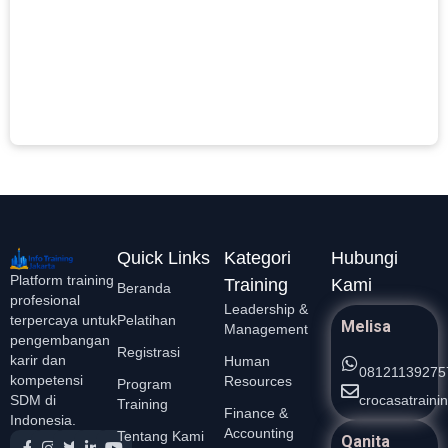
p
p
L
S
»
Quick Links
Kategori
Hubungi
Platform training
Training
Kami
Beranda
profesional
Leadership &
Pelatihan
terpercaya untuk
Melisa
Management
pengembangan
Registrasi
karir dan
Human
08121139275
kompetensi
Resources
Program
crocasatrain
SDM di
Training
Finance &
Indonesia.
Accounting
Tentang Kami
Qanita