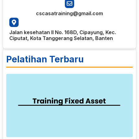
cscasatraining@gmail.com
Jalan kesehatan II No. 168D, Cipayung, Kec.
Ciputat, Kota Tanggerang Selatan, Banten
Pelatihan Terbaru
9
T
F
T
A
t
a
p