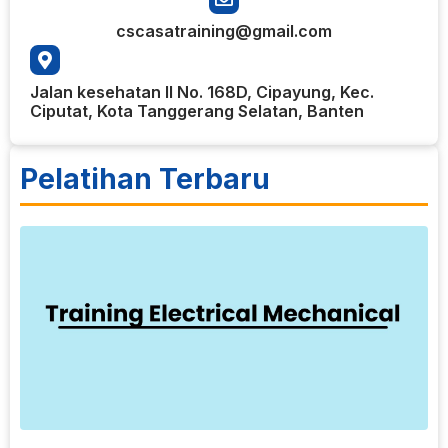
cscasatraining@gmail.com
Jalan kesehatan II No. 168D, Cipayung, Kec.
Ciputat, Kota Tanggerang Selatan, Banten
Pelatihan Terbaru
7
T
E
T
M
k
d