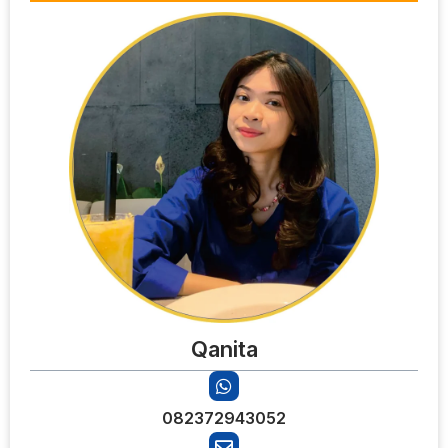
Qanita
082372943052