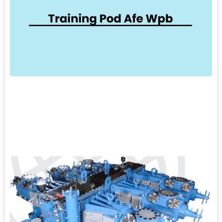
2
T
A
T
A
k
p
a
p
p
L
S
»
2