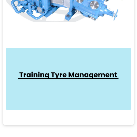
A
C
S
t
M
L
1
T
M
T
b
b
e
L