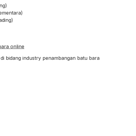
ng)
sementara)
ading)
ara online
 di bidang industry penambangan batu bara