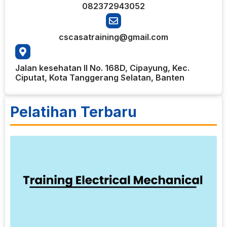
082372943052
cscasatraining@gmail.com
Jalan kesehatan II No. 168D, Cipayung, Kec.
Ciputat, Kota Tanggerang Selatan, Banten
Pelatihan Terbaru
7
T
E
T
M