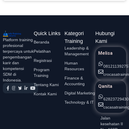
Quick Links
Kategori
Hubungi
Platform training
Training
Kami
Beranda
profesional
Leadership &
Pelatihan
terpercaya untuk
Melisa
Management
pengembangan
Registrasi
karir dan
Human
08121139275
kompetensi
Resources
Program
crocasatrain
SDM di
Training
Finance &
Indonesia.
Accounting
Tentang Kami
Qanita
Digital Marketing
Kontak Kami
62823729430
Technology & IT
cscasatraini
Jalan
kesehatan II