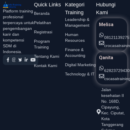
Quick Links
Kategori
Hubungi
Platform training
Training
Kami
Beranda
profesional
Leadership &
Pelatihan
terpercaya untuk
Melisa
Management
pengembangan
Registrasi
karir dan
Human
08121139275
kompetensi
Resources
Program
crocasatrain
SDM di
Training
Finance &
Indonesia.
Accounting
Tentang Kami
Qanita
Digital Marketing
Kontak Kami
62823729430
Technology & IT
cscasatraini
Jalan
kesehatan II
No. 168D,
Cipayung,
Kec. Ciputat,
Kota
Tanggerang