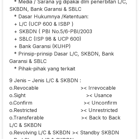
* Media / Sarana yg dipakai dlm penerbitan L/C,
SKBDN, Bank Garansi & SBLC
* Dasar Hukumnya /Ketentuan:
+ L/C (UCP 600 & ISBP )
+ SKBDN ( PBI No.5/6-PBI/2003
+ SBLC (ISP 98 & UCP 600)
+ Bank Garansi (KUHP)
* Prinsip-prinsip Dasar L/C, SKBDN, Bank
Garansi & SBLC
* Pihak-pihak yang terkait
9 Jenis – Jenis L/C & SKBDN :
o.Revocable >< Irrevocable
o.Sight >< Usance
o.Confirm >< Unconfirm
o.Restricted >< Unrestricted
o.Transferable >< Back to Back
L/C & SKBDN
o.Revolving L/C & SKBDN >< Standby SKBDN