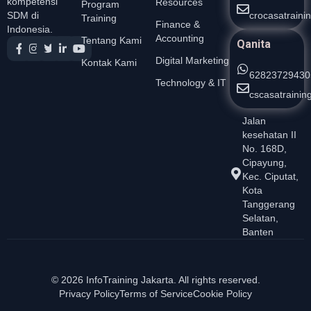
kompetensi
Resources
Program
crocasatrain
SDM di
Training
Finance &
Indonesia.
Accounting
Tentang Kami
Qanita
Digital Marketing
Kontak Kami
62823729430
Technology & IT
cscasatraini
Jalan
kesehatan II
No. 168D,
Cipayung,
Kec. Ciputat,
Kota
Tanggerang
Selatan,
Banten
© 2026 InfoTraining Jakarta. All rights reserved.
Privacy Policy
Terms of Service
Cookie Policy