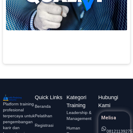
A
S
y
m
t
c
F
L
S
Quick Links
Kategori
Hubungi
Platform training
Training
Kami
Beranda
profesional
Leadership &
Pelatihan
terpercaya untuk
Melisa
Management
pengembangan
Registrasi
karir dan
Human
08121139275