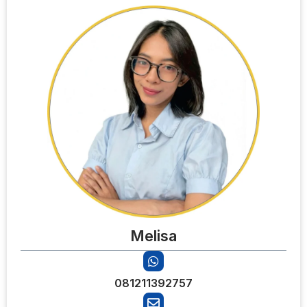
Melisa
081211392757