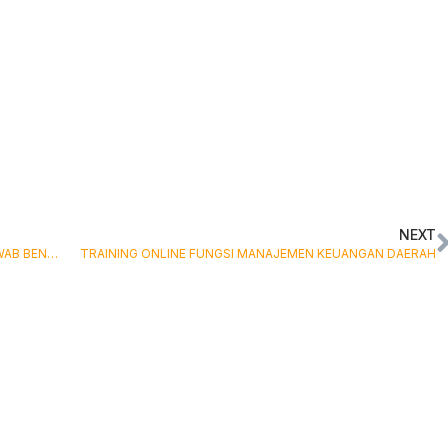
NEXT
TRAINING ONLINE KEDUDUKAN DAN TANGGUNG JAWAB BENDAHARA
TRAINING ONLINE FUNGSI MANAJEMEN KEUANGAN DAERAH