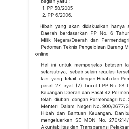
bagian yaitu :
1. PP 58/2005
2. PP 6/2006.
Hibah yang akan didiskusikan hanya se
Daerah berdasarkan PP No. 6 Tahun 2
Milik Negara/Daerah dan Permendagr
Pedoman Teknis Pengelolaan Barang Mil
online
Hal ini untuk memperjelas batasan land
selanjutnya, sebab selain regulasi tersebu
lain yang tekait dengan Hibah dari Pe
pasal 27 ayat (7) huruf f PP No. 58 T
Keuangan Daerah dan Pasal 42 Permend
telah diubah dengan Permendagri No. 5
Menteri Dalam Negeri No. 900/2677/SJ 
Hibah dan Bantuan Keuangan. Dan baru
mengeluarkan SE MDN No. 270/214/SJ t
Akuntabilitas dan Transparansi Pelaksa