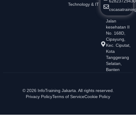
62823729430
Technology & IT
cscasatraini
Jalan
kesehatan II
No. 168D,
Cipayung,
Kec. Ciputat,
Kota
Tanggerang
Selatan,
Banten
© 2026 InfoTraining Jakarta. All rights reserved.
Privacy Policy
Terms of Service
Cookie Policy