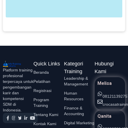
b
b
e
L
Quick Links
Kategori
Hubungi
Platform training
Training
Kami
Beranda
profesional
Leadership &
Pelatihan
terpercaya untuk
Melisa
Management
pengembangan
Registrasi
karir dan
Human
08121139275
kompetensi
Resources
Program
crocasatrain
SDM di
Training
Finance &
Indonesia.
Accounting
Tentang Kami
Qanita
Digital Marketing
Kontak Kami