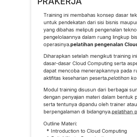
PRAKERJA
Training ini membahas konsep dasar tekn
untuk pendekatan dari sisi bisnis maupun d
yang dibahas meliputi pengenalan teknol
pengelolaannya dalam ruang lingkup bisn
operasinya.
pelatihan pengenalan Clou
Diharapkan setelah mengikuti training in
dasar-dasar Cloud Computing serta aspe
dapat mencoba menerapkannya pada ruan
aktifitas keseharian peserta.
pelatihan k
Modul training disusun dari berbagai su
dengan penyajian materi dalam bentuk p
serta tentunya dipandu oleh trainer atau 
berpengalaman di bidangnya.
pelatihan 
Outline Materi:
* Introduction to Cloud Computing