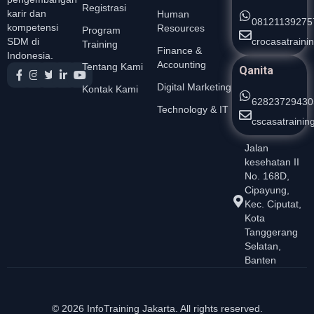
Registrasi
karir dan
Human
08121139275
kompetensi
Resources
Program
crocasatrain
SDM di
Training
Finance &
Indonesia.
Accounting
Tentang Kami
Qanita
Digital Marketing
Kontak Kami
62823729430
Technology & IT
cscasatraini
Jalan
kesehatan II
No. 168D,
Cipayung,
Kec. Ciputat,
Kota
Tanggerang
Selatan,
Banten
© 2026 InfoTraining Jakarta. All rights reserved.