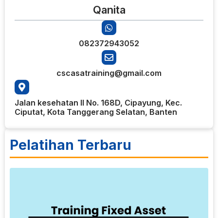
Qanita
082372943052
cscasatraining@gmail.com
Jalan kesehatan II No. 168D, Cipayung, Kec.
Ciputat, Kota Tanggerang Selatan, Banten
Pelatihan Terbaru
9
T