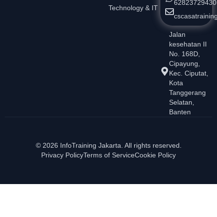
62823729430
Technology & IT
cscasatraini
Jalan
kesehatan II
No. 168D,
Cipayung,
Kec. Ciputat,
Kota
Tanggerang
Selatan,
Banten
© 2026 InfoTraining Jakarta. All rights reserved.
Privacy Policy
Terms of Service
Cookie Policy