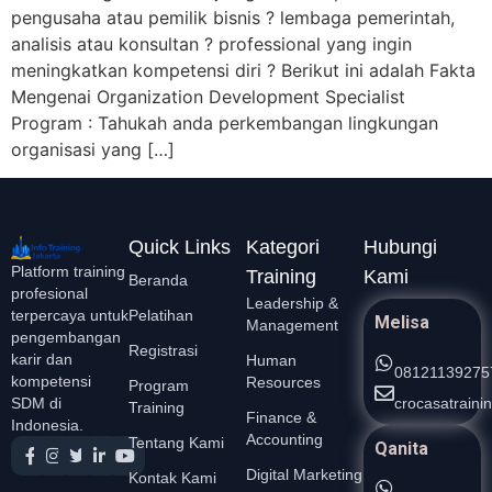
pengusaha atau pemilik bisnis ? lembaga pemerintah,
analisis atau konsultan ? professional yang ingin
meningkatkan kompetensi diri ? Berikut ini adalah Fakta
Mengenai Organization Development Specialist
Program : Tahukah anda perkembangan lingkungan
organisasi yang […]
Quick Links
Kategori
Hubungi
Platform training
Training
Kami
Beranda
profesional
Leadership &
Pelatihan
terpercaya untuk
Melisa
Management
pengembangan
Registrasi
karir dan
Human
08121139275
kompetensi
Resources
Program
crocasatrain
SDM di
Training
Finance &
Indonesia.
Accounting
Tentang Kami
Qanita
Digital Marketing
Kontak Kami