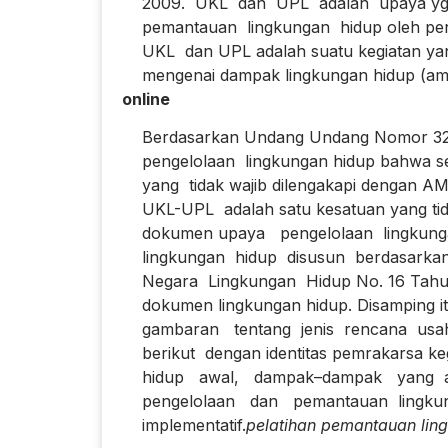
2009. UKL dan UPL adalah upaya yg di
pemantauan lingkungan hidup oleh peng
UKL dan UPL adalah suatu kegiatan yang 
mengenai dampak lingkungan hidup (amd
online
Berdasarkan Undang Undang Nomor 32 T
pengelolaan lingkungan hidup bahwa set
yang tidak wajib dilengakapi dengan AM
UKL-UPL adalah satu kesatuan yang tidak
dokumen upaya pengelolaan lingkung
lingkungan hidup disusun berdasarkan 
Negara Lingkungan Hidup No. 16 Tahun
dokumen lingkungan hidup. Disamping 
gambaran tentang jenis rencana usaha
berikut dengan identitas pemrakarsa kegi
hidup awal, dampak–dampak yang aka
pengelolaan dan pemantauan lingkung
implementatif.
pelatihan pemantauan ling