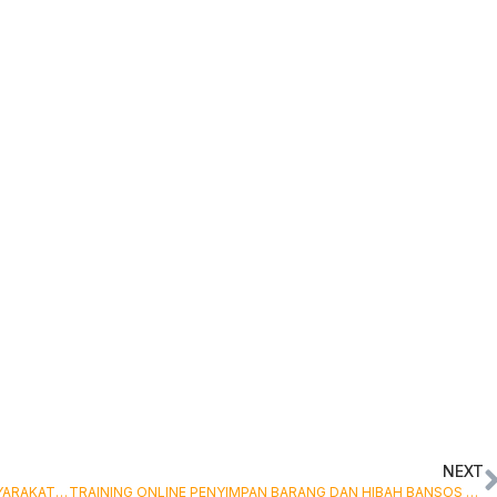
NEXT
TRAINING ONLINE PENINGKATAN PEMAHAMAN MASYARAKAT TERHADAP KERUKUNAN ANTAR UMAT BERAGAMA DALAM MENGHADAPI PILKADA TAHUN INI
TRAINING ONLINE PENYIMPAN BARANG DAN HIBAH BANSOS BARANG YANG HARUS DIANGGARKAN DARI APBD