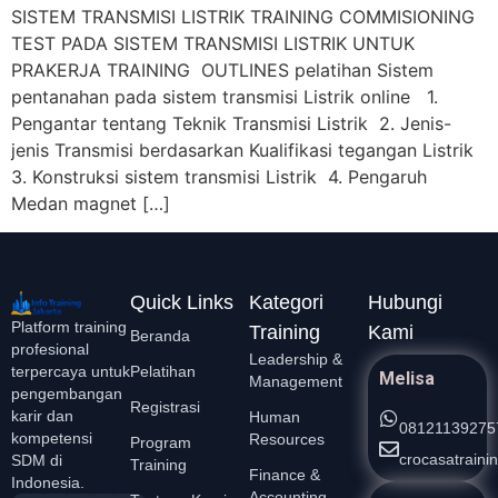
SISTEM TRANSMISI LISTRIK TRAINING COMMISIONING
TEST PADA SISTEM TRANSMISI LISTRIK UNTUK
PRAKERJA TRAINING OUTLINES pelatihan Sistem
pentanahan pada sistem transmisi Listrik online 1.
Pengantar tentang Teknik Transmisi Listrik 2. Jenis-
jenis Transmisi berdasarkan Kualifikasi tegangan Listrik
3. Konstruksi sistem transmisi Listrik 4. Pengaruh
Medan magnet […]
Quick Links
Kategori
Hubungi
Platform training
Training
Kami
Beranda
profesional
Leadership &
Pelatihan
terpercaya untuk
Melisa
Management
pengembangan
Registrasi
karir dan
Human
08121139275
kompetensi
Resources
Program
crocasatrain
SDM di
Training
Finance &
Indonesia.
Accounting