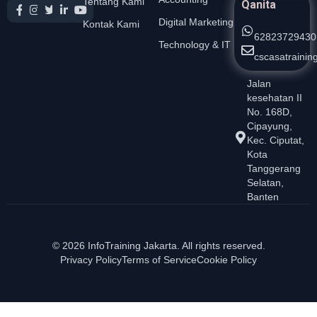
Tentang Kami
Qanita
Digital Marketing
Kontak Kami
62823729430
Technology & IT
cscasatraini
Jalan
kesehatan II
No. 168D,
Cipayung,
Kec. Ciputat,
Kota
Tanggerang
Selatan,
Banten
© 2026 InfoTraining Jakarta. All rights reserved.
Privacy Policy
Terms of Service
Cookie Policy