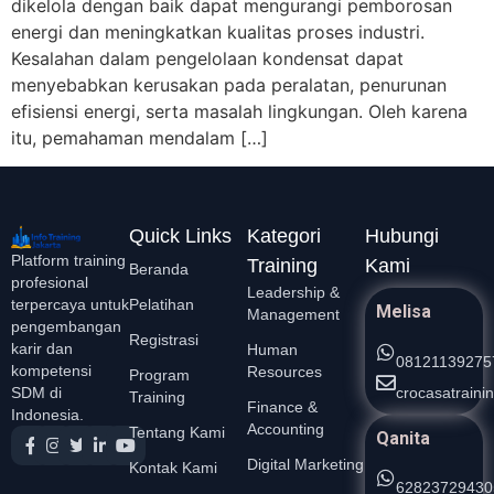
dikelola dengan baik dapat mengurangi pemborosan
energi dan meningkatkan kualitas proses industri.
Kesalahan dalam pengelolaan kondensat dapat
menyebabkan kerusakan pada peralatan, penurunan
efisiensi energi, serta masalah lingkungan. Oleh karena
itu, pemahaman mendalam […]
Quick Links
Kategori
Hubungi
Platform training
Training
Kami
Beranda
profesional
Leadership &
Pelatihan
terpercaya untuk
Melisa
Management
pengembangan
Registrasi
karir dan
Human
08121139275
kompetensi
Resources
Program
crocasatrain
SDM di
Training
Finance &
Indonesia.
Accounting
Tentang Kami
Qanita
Digital Marketing
Kontak Kami
62823729430