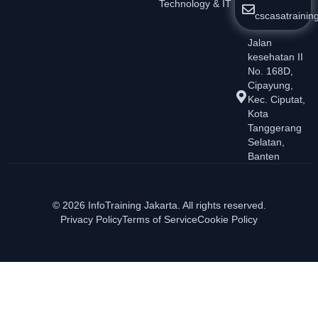
Technology & IT
cscasatraini
Jalan
kesehatan II
No. 168D,
Cipayung,
Kec. Ciputat,
Kota
Tanggerang
Selatan,
Banten
© 2026 InfoTraining Jakarta. All rights reserved.
Privacy Policy
Terms of Service
Cookie Policy