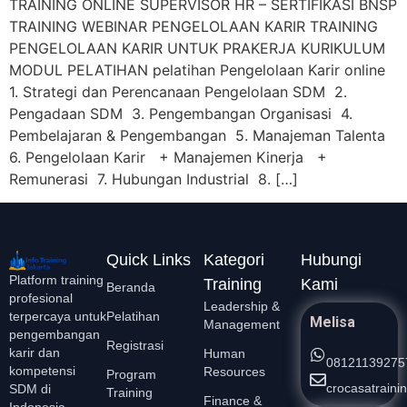
TRAINING ONLINE SUPERVISOR HR – SERTIFIKASI BNSP
TRAINING WEBINAR PENGELOLAAN KARIR TRAINING
PENGELOLAAN KARIR UNTUK PRAKERJA KURIKULUM
MODUL PELATIHAN pelatihan Pengelolaan Karir online
1. Strategi dan Perencanaan Pengelolaan SDM 2.
Pengadaan SDM 3. Pengembangan Organisasi 4.
Pembelajaran & Pengembangan 5. Manajeman Talenta
6. Pengelolaan Karir + Manajemen Kinerja +
Remunerasi 7. Hubungan Industrial 8. […]
Quick Links
Kategori
Hubungi
Platform training
Training
Kami
Beranda
profesional
Leadership &
Pelatihan
terpercaya untuk
Melisa
Management
pengembangan
Registrasi
karir dan
Human
08121139275
kompetensi
Resources
Program
crocasatrain
SDM di
Training
Finance &