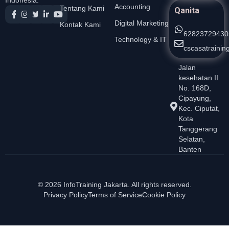
Indonesia.
Accounting
Tentang Kami
Qanita
Digital Marketing
Kontak Kami
62823729430
Technology & IT
cscasatraini
Jalan
kesehatan II
No. 168D,
Cipayung,
Kec. Ciputat,
Kota
Tanggerang
Selatan,
Banten
© 2026 InfoTraining Jakarta. All rights reserved.
Privacy Policy
Terms of Service
Cookie Policy