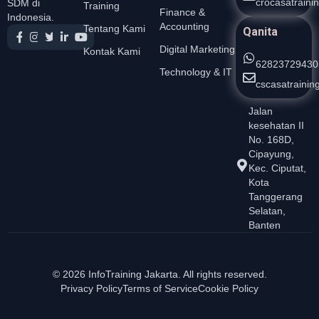
crocasatrain
SDM di
Training
Finance &
Indonesia.
Accounting
Tentang Kami
Qanita
Digital Marketing
Kontak Kami
62823729430
Technology & IT
cscasatraini
Jalan
kesehatan II
No. 168D,
Cipayung,
Kec. Ciputat,
Kota
Tanggerang
Selatan,
Banten
© 2026 InfoTraining Jakarta. All rights reserved.
Privacy Policy
Terms of Service
Cookie Policy