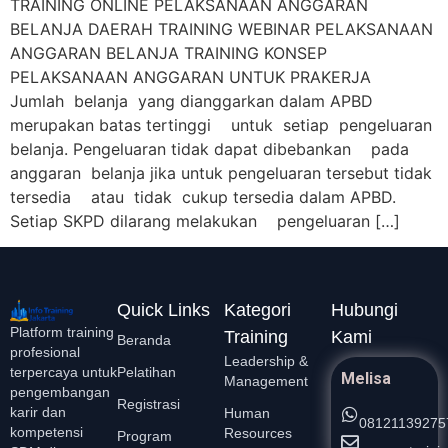
TRAINING ONLINE PELAKSANAAN ANGGARAN
BELANJA DAERAH TRAINING WEBINAR PELAKSANAAN
ANGGARAN BELANJA TRAINING KONSEP
PELAKSANAAN ANGGARAN UNTUK PRAKERJA
Jumlah belanja yang dianggarkan dalam APBD
merupakan batas tertinggi untuk setiap pengeluaran
belanja. Pengeluaran tidak dapat dibebankan pada
anggaran belanja jika untuk pengeluaran tersebut tidak
tersedia atau tidak cukup tersedia dalam APBD.
Setiap SKPD dilarang melakukan pengeluaran […]
Quick Links
Kategori
Hubungi
Platform training
Training
Kami
Beranda
profesional
Leadership &
Pelatihan
terpercaya untuk
Melisa
Management
pengembangan
Registrasi
karir dan
Human
08121139275
kompetensi
Resources
Program