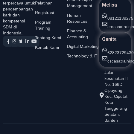
Pelatihan
terpercaya untuk
Melisa
Management
pengembangan
Registrasi
karir dan
Human
08121139275
kompetensi
Resources
Program
crocasatrain
SDM di
Training
Finance &
Indonesia.
Accounting
Tentang Kami
Qanita
Digital Marketing
Kontak Kami
62823729430
Technology & IT
cscasatraini
Jalan
kesehatan II
No. 168D,
Cipayung,
Kec. Ciputat,
Kota
Tanggerang
Selatan,
Banten