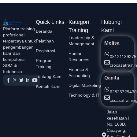
Quick Links
Kategori
Hubungi
Platform training
Training
Kami
Beranda
profesional
Leadership &
Pelatihan
terpercaya untuk
Melisa
Management
pengembangan
Registrasi
karir dan
Human
08121139275
kompetensi
Resources
Program
crocasatrain
SDM di
Training
Finance &
Indonesia.
Accounting
Tentang Kami
Qanita
Digital Marketing
Kontak Kami
62823729430
Technology & IT
cscasatraini
Jalan
kesehatan II
No. 168D,
Cipayung,
Kec. Ciputat,