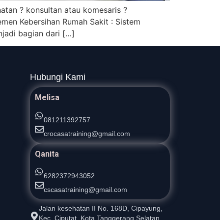
atan ? konsultan atau komesaris ?
jemen Kebersihan Rumah Sakit : Sistem
adi bagian dari […]
Hubungi Kami
Melisa
081211392757
crocasatraining@gmail.com
Qanita
6282372943052
cscasatraining@gmail.com
Jalan kesehatan II No. 168D, Cipayung,
Kec. Ciputat, Kota Tanggerang Selatan,