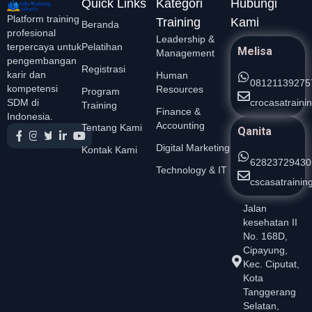
Quick Links
Kategori
Hubungi
Platform training
Training
Kami
Beranda
profesional
Leadership &
Pelatihan
terpercaya untuk
Melisa
Management
pengembangan
Registrasi
karir dan
Human
08121139275
kompetensi
Resources
Program
crocasatrain
SDM di
Training
Finance &
Indonesia.
Accounting
Tentang Kami
Qanita
Digital Marketing
Kontak Kami
62823729430
Technology & IT
cscasatraini
Jalan
kesehatan II
No. 168D,
Cipayung,
Kec. Ciputat,
Kota
Tanggerang
Selatan,