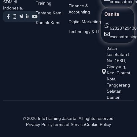
crocasatrain
SDM di
Training
Finance &
Indonesia.
Accounting
Tentang Kami
Qanita
Digital Marketing
Kontak Kami
62823729430
Technology & IT
cscasatraini
Jalan
kesehatan II
No. 168D,
Cipayung,
Kec. Ciputat,
Kota
Tanggerang
Selatan,
Banten
© 2026 InfoTraining Jakarta. All rights reserved.
Privacy Policy
Terms of Service
Cookie Policy