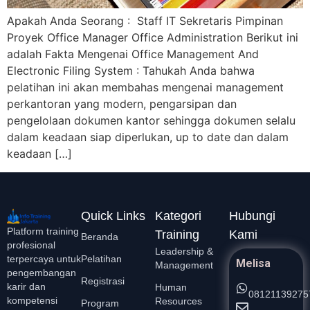
Apakah Anda Seorang : Staff IT Sekretaris Pimpinan
Proyek Office Manager Office Administration Berikut ini
adalah Fakta Mengenai Office Management And
Electronic Filing System : Tahukah Anda bahwa
pelatihan ini akan membahas mengenai management
perkantoran yang modern, pengarsipan dan
pengelolaan dokumen kantor sehingga dokumen selalu
dalam keadaan siap diperlukan, up to date dan dalam
keadaan […]
Quick Links
Kategori
Hubungi
Platform training
Training
Kami
Beranda
profesional
Leadership &
Pelatihan
terpercaya untuk
Melisa
Management
pengembangan
Registrasi
karir dan
Human
08121139275
kompetensi
Resources
Program