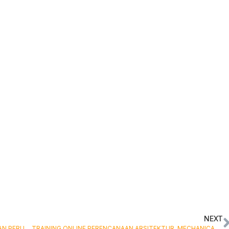
NEXT
TRAINING ONLINE PENYUSUNAN LAPORAN KEUANGAN PERUSAHAAN PERTAMBANGAN – BERBASIS PSAK & IFRS DAN PERPAJAKAN TERKINI
TRAINING ONLINE PERENCANAAN ARSITEKTUR, MECHANICALM ELECTRICAL, PENGANGGARAN DAN PEMELIHARAAN GEDUNG