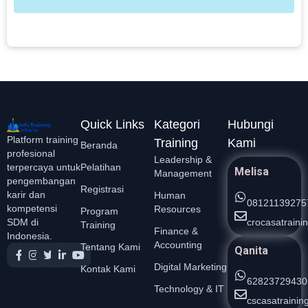
e
L
Quick Links
Kategori
Hubungi
Platform training
Training
Kami
Beranda
profesional
Leadership &
Pelatihan
terpercaya untuk
Melisa
Management
pengembangan
Registrasi
karir dan
Human
08121139275
kompetensi
Resources
Program
crocasatrain
SDM di
Training
Finance &
Indonesia.
Accounting
Tentang Kami
Qanita
Digital Marketing
Kontak Kami
62823729430
Technology & IT
cscasatraini