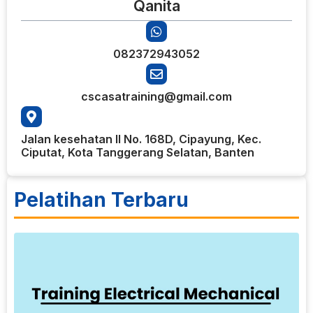
Qanita
082372943052
cscasatraining@gmail.com
Jalan kesehatan II No. 168D, Cipayung, Kec.
Ciputat, Kota Tanggerang Selatan, Banten
Pelatihan Terbaru
7
T