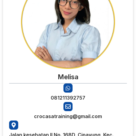
Melisa
081211392757
crocasatraining@gmail.com
Jalan kesehatan II No. 168D, Cipayung, Kec.