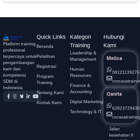
Quick Links
Kategori
Hubungi
Platform training
Training
Kami
Beranda
profesional
Leadership &
Pelatihan
terpercaya untuk
Melisa
Management
pengembangan
Registrasi
karir dan
Human
08121139275
kompetensi
Resources
Program
crocasatrain
SDM di
Training
Finance &
Indonesia.
Accounting
Tentang Kami
Qanita
Digital Marketing
Kontak Kami
62823729430
Technology & IT
cscasatraini
Jalan
kesehatan II