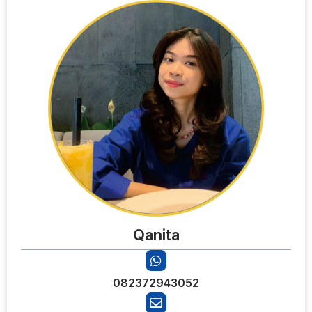
Qanita
082372943052