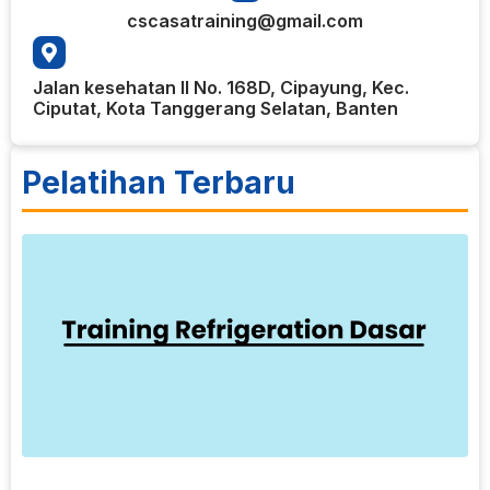
cscasatraining@gmail.com
Jalan kesehatan II No. 168D, Cipayung, Kec.
Ciputat, Kota Tanggerang Selatan, Banten
Pelatihan Terbaru
6
T
R
T
D
p
k
p