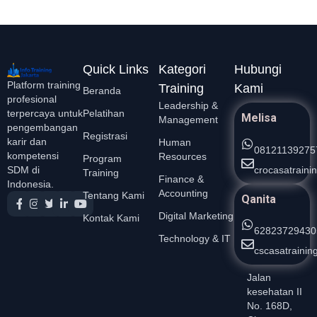
Quick Links
Kategori
Hubungi
Platform training
Training
Kami
Beranda
profesional
Leadership &
Pelatihan
terpercaya untuk
Melisa
Management
pengembangan
Registrasi
karir dan
Human
08121139275
kompetensi
Resources
Program
crocasatrain
SDM di
Training
Finance &
Indonesia.
Accounting
Tentang Kami
Qanita
Digital Marketing
Kontak Kami
62823729430
Technology & IT
cscasatraini
Jalan
kesehatan II
No. 168D,