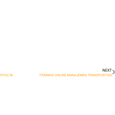
NEXT
TRAINING ONLINE MODERN E-FILING SYSTEM AND OFFICE MANAGEMENT
TRAINING ONLINE MANAJEMEN TRANSPORTASI