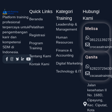
Quick Links
Kategori
Hubungi
Platform training
Training
Kami
Beranda
profesional
Leadership &
Pelatihan
terpercaya untuk
Melisa
Management
pengembangan
Registrasi
karir dan
Human
08121139275
kompetensi
Resources
Program
crocasatrain
SDM di
Training
Finance &
Indonesia.
Accounting
Tentang Kami
Qanita
Digital Marketing
Kontak Kami
62823729430
Technology & IT
cscasatraini
Jalan
kesehatan II
No. 168D,
Cipayung,
Kec. Ciputat,
Kota