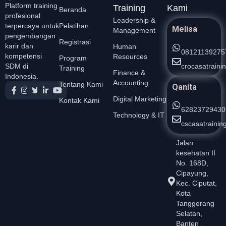
Platform training
Training
Kami
Beranda
profesional
Leadership &
Pelatihan
terpercaya untuk
Melisa
Management
pengembangan
Registrasi
karir dan
Human
08121139275
kompetensi
Resources
Program
crocasatrain
SDM di
Training
Finance &
Indonesia.
Accounting
Tentang Kami
Qanita
Digital Marketing
Kontak Kami
62823729430
Technology & IT
cscasatraini
Jalan
kesehatan II
No. 168D,
Cipayung,
Kec. Ciputat,
Kota
Tanggerang
Selatan,
Banten