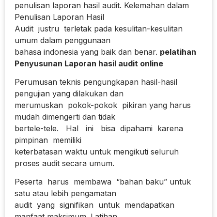
penulisan laporan hasil audit. Kelemahan dalam
Penulisan Laporan Hasil
Audit justru terletak pada kesulitan-kesulitan
umum dalam penggunaan
bahasa indonesia yang baik dan benar.
pelatihan
Penyusunan Laporan hasil audit online
Perumusan teknis pengungkapan hasil-hasil
pengujian yang dilakukan dan
merumuskan pokok-pokok pikiran yang harus
mudah dimengerti dan tidak
bertele-tele. Hal ini bisa dipahami karena
pimpinan memiliki
keterbatasan waktu untuk mengikuti seluruh
proses audit secara umum.
Peserta harus membawa “bahan baku” untuk
satu atau lebih pengamatan
audit yang signifikan untuk mendapatkan
manfaat maksimum. Latihan