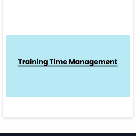
L
S
»
3
T
M
T
b
p
d
k
L