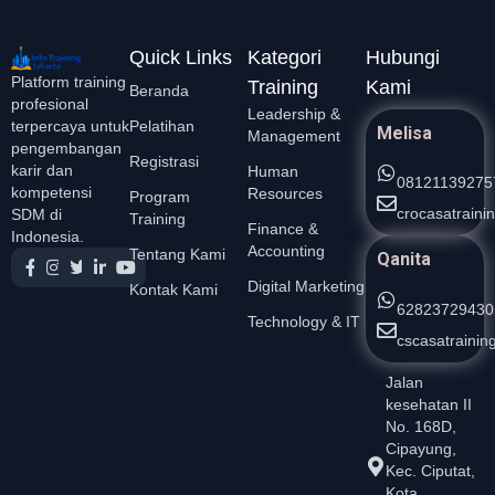
Quick Links
Kategori
Hubungi
Platform training
Training
Kami
Beranda
profesional
Leadership &
Pelatihan
terpercaya untuk
Melisa
Management
pengembangan
Registrasi
karir dan
Human
08121139275
kompetensi
Resources
Program
crocasatrain
SDM di
Training
Finance &
Indonesia.
Accounting
Tentang Kami
Qanita
Digital Marketing
Kontak Kami
62823729430
Technology & IT
cscasatraini
Jalan
kesehatan II
No. 168D,
Cipayung,
Kec. Ciputat,
Kota