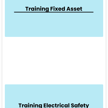
9
T
F
T
A
t
a
p
k
p
a
p
L
S
»
8