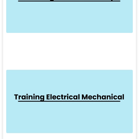
T
E
S
E
b
l
k
b
L
»
7
T
E
T
M
k
d