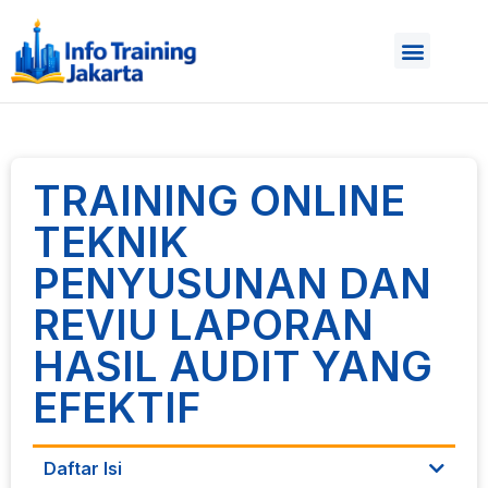
TRAINING ONLINE
TEKNIK
PENYUSUNAN DAN
REVIU LAPORAN
HASIL AUDIT YANG
EFEKTIF
Daftar Isi