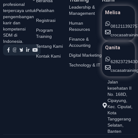
Beranda
profesional
Leadership &
Pelatihan
terpercaya untuk
Melisa
Management
pengembangan
Registrasi
karir dan
Human
08121139275
kompetensi
Resources
Program
crocasatrain
SDM di
Training
Finance &
Indonesia.
Accounting
Tentang Kami
Qanita
Digital Marketing
Kontak Kami
62823729430
Technology & IT
cscasatraini
Jalan
kesehatan II
No. 168D,
Cipayung,
Kec. Ciputat,
Kota
Tanggerang
Selatan,
Banten